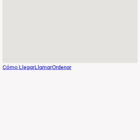
Cómo Llegar
Llamar
Ordenar
La Cocina Mexican Restaurant
912 N. Morton Street, Franklin, IN 46131
317-346-0717
Horarios
Lun - Jue
:
11:00 AM - 10:00 PM
Vie - Sab
:
11:00 AM - 11:00 PM