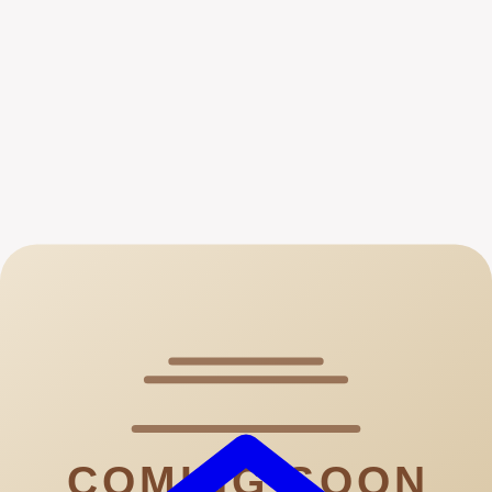
Dom
:
11:00 AM - 9:00 PM
Enlaces
Inicio
Menú
Ordenar
Preguntas Frecuentes
Ubicación
Idioma
|
EN
ES
Facebook
Instagram
Sowynet
🇪🇸